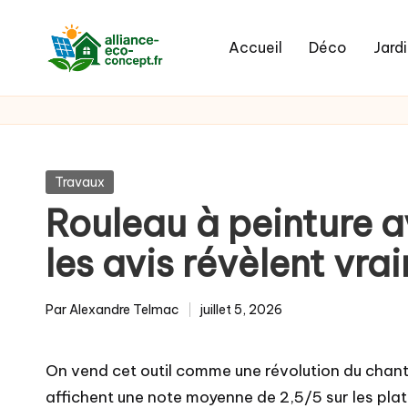
Skip
Accueil
Déco
Jard
to
content
Posted
Travaux
in
Rouleau à peinture a
les avis révèlent vra
Par
Alexandre Telmac
juillet 5, 2026
Posted
by
On vend cet outil comme une révolution du chant
affichent une note moyenne de 2,5/5 sur les plat