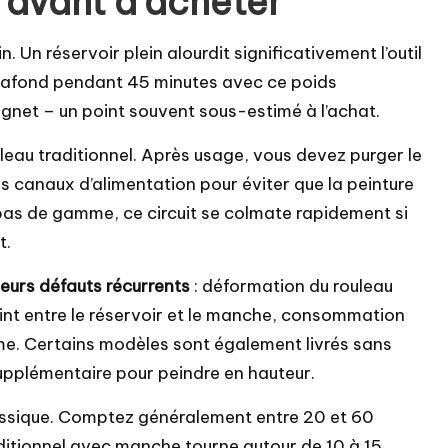
e avant d’acheter
n. Un réservoir plein alourdit significativement l’outil
plafond pendant 45 minutes avec ce poids
oignet – un point souvent sous-estimé à l’achat.
eau traditionnel. Après usage, vous devez purger le
 les canaux d’alimentation pour éviter que la peinture
bas de gamme, ce circuit se colmate rapidement si
t.
eurs défauts récurrents
: déformation du rouleau
joint entre le réservoir et le manche, consommation
me. Certains modèles sont également livrés sans
upplémentaire pour peindre en hauteur.
 classique. Comptez généralement entre 20 et 60
aditionnel avec manche tourne autour de 10 à 15